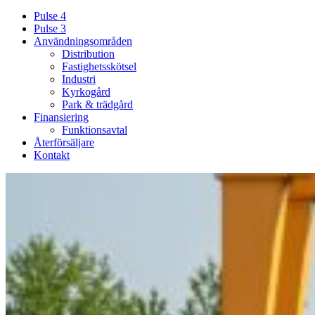
Pulse 4
Pulse 3
Användningsområden
Distribution
Fastighetsskötsel
Industri
Kyrkogård
Park & trädgård
Finansiering
Funktionsavtal
Återförsäljare
Kontakt